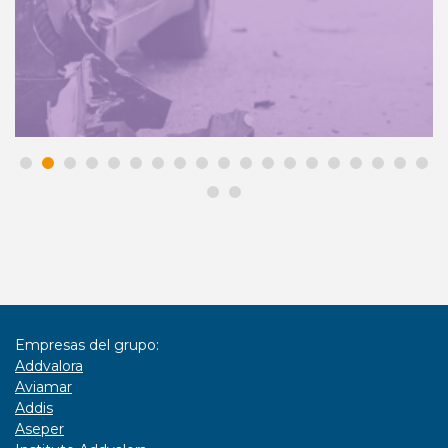
Empresas del grupo:
Addvalora
Aviamar
Addis
Aseper