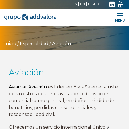
ES
EN
PT-BR
Trabaja con nosotros
Contacto
Intranet
MENU
Inicio
/
Especialidad
/
Aviación
Aviación
Aviamar Aviación
es líder en España en el ajuste
de siniestros de aeronaves, tanto de aviación
comercial como general, en daños, pérdida de
beneficios, pérdidas consecuenciales y
responsabilidad civil.
Ofrecemos un servicio internacional único
y