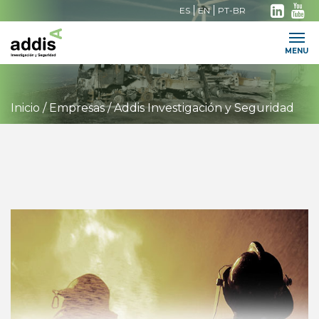
ES
EN
PT-BR
Trabaja con nosotros
Contacto
Intranet
MENU
Inicio
/
Empresas
/
Addis Investigación y Seguridad