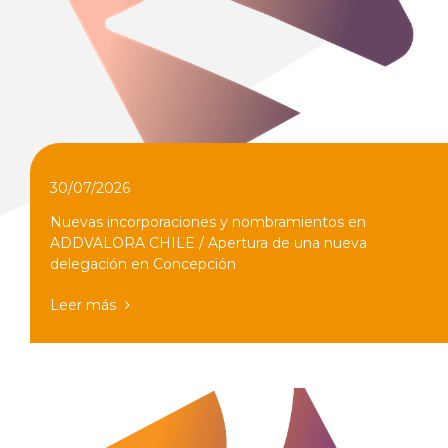
30/07/2026
Nuevas incorporaciones y nombramientos en
ADDVALORA CHILE / Apertura de una nueva
delegación en Concepción
Leer más