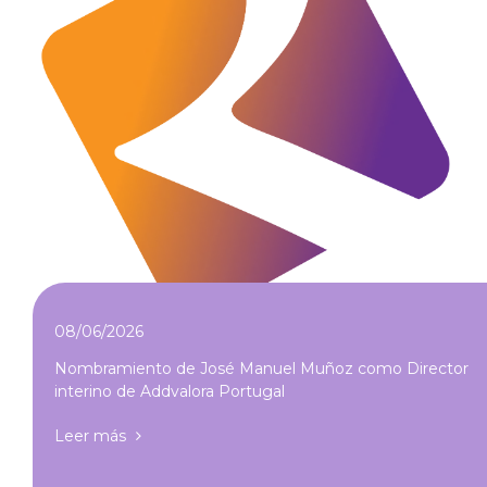
08/06/2026
Nombramiento de José Manuel Muñoz como Director
interino de Addvalora Portugal
Leer más