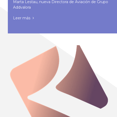
Marta Lestau, nueva Directora de Aviación de Grupo
Addvalora
Leer más