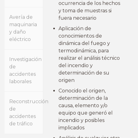
ocurrencia de los hechos
y toma de muestras si
Avería de
fuera necesario
maquinaria
Aplicación de
y daño
conocimientos de
eléctrico
dinámica del fuego y
termodinámica, para
realizar el análisis técnico
Investigación
del incendio y
de
determinación de su
accidentes
origen
laborales
Conocido el origen,
determinación de la
Reconstrucción
causa, elemento y/o
de
equipo que generó el
accidentes
incendio y posibles
de tráfico
implicados