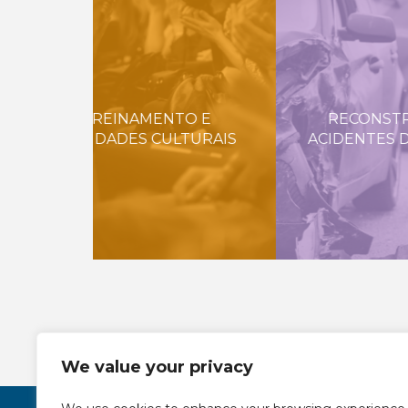
O E
RECONSTRUÇÃO DE
TURAIS
ACIDENTES DE TRÂNSITO
AC
We value your privacy